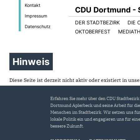
Kontakt
CDU Dortmund - S
Impressum
DER STADTBEZIRK
DIE 
Datenschutz
OKTOBERFEST
MEDIAT
Hinweis
Diese Seite ist derzeit nicht aktiv oder existiert in un
Erfahren Sie mehr über den CDU Stadtbezirk
Dortmund Aplerbeck und seine Arbeit für di
Menschen im Stadtbezirk. Wir setzen uns fü
lokale Politik ein und engagieren uns für ein
bessere Zukunft.