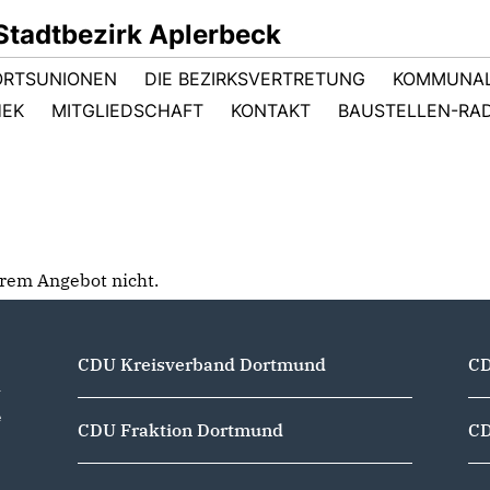
tadtbezirk Aplerbeck
ORTSUNIONEN
DIE BEZIRKSVERTRETUNG
KOMMUNAL
HEK
MITGLIEDSCHAFT
KONTAKT
BAUSTELLEN-RA
serem Angebot nicht.
CDU Kreisverband Dortmund
CD
e
r
e
CDU Fraktion Dortmund
CD