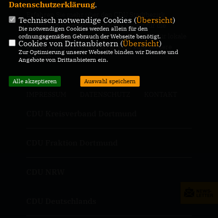
Datenschutzerklärung
.
Erfahren Sie mehr über den CDU Stadtbezirk
Technisch notwendige Cookies (
Übersicht
)
Dortmund Aplerbeck und seine Arbeit für die
Die notwendigen Cookies werden allein für den
Menschen im Stadtbezirk. Wir setzen uns für lokale
ordnungsgemäßen Gebrauch der Webseite benötigt.
Cookies von Drittanbietern (
Übersicht
)
Politik ein und engagieren uns für eine bessere
Zur Optimierung unserer Webseite binden wir Dienste und
Zukunft.
Angebote von Drittanbietern ein.
Alle akzeptieren
Auswahl speichern
IMPRESSUM
DATENSCHUTZ
KONTAKT
CDU Kreisverband Dortmund
CDU Fraktion Dortmund
CDU NRW
CDU Deutschlands