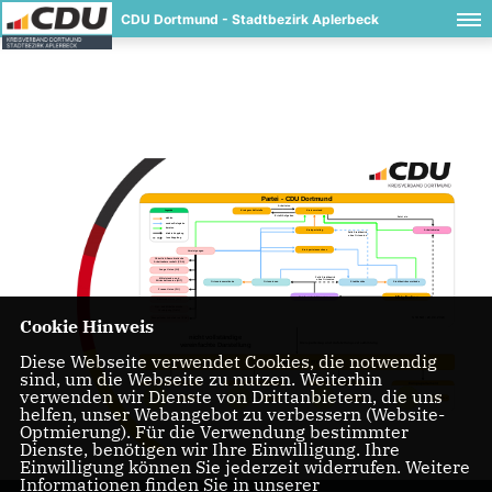
CDU Dortmund - Stadtbezirk Aplerbeck
Partei - CDU Dortmund
Arbeitet zu
Legende
Kreisgeschäftstelle
Kreisvorstand
Erteilt Aufgaben
Setzt ein
wählen
senden Delegierte
beraten
Kreisparteitag
Arbeitskreise
Falls Stadtbezirk
direkte Kopplung
ohne Ortsunion
lose Kopplung
Kreisparteiausschuss
Vereinigungen
Christlich-Demokratische
Arbeitnehmerschaft (CDA)
Junge Union (JU)
Falls Stadtbezirk
Mittelstands- und
ohne Ortsunion
Wirtschaftsunion (MIT)
Ortsunionvorstände
Ortsunionen
Stadtbezirke
Stadtbezirksvorstände
Frauen Union (FU)
Mitglieder
Stadtbezirke & Ortsunionen
Senioren Union (SU)
Ost- und Mitteldeutsche
Vereinigung (OMV)
Cookie Hinweis
STAND: 28.08.2023
Evangelicher Arbeitskreis (EAK)
nicht vollständige
Kreisparteitag und Aufstellungsversammlung
vereinfachte Darstellung
Diese Webseite verwendet Cookies, die notwendig
KANDIDATENLISTE
sind, um die Webseite zu nutzen. Weiterhin
Fraktion - CDU Dortmund
Landtag
Bundestag
Europaparlament
verwenden wir Dienste von Drittanbietern, die uns
Kommunalwahlen
Mandatsträger
Landtagswahlen
Mandatsträger
Bundestagswahlen
Mandatsträger
Europawahlen
Mandatsträger
helfen, unser Webangebot zu verbessern (Website-
Optmierung). Für die Verwendung bestimmter
Dienste, benötigen wir Ihre Einwilligung. Ihre
Einwilligung können Sie jederzeit widerrufen. Weitere
Informationen finden Sie in unserer