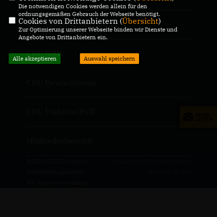
Die notwendigen Cookies werden allein für den
ordnungsgemäßen Gebrauch der Webseite benötigt.
Cookies von Drittanbietern (
Übersicht
)
CDU Fraktion Dortmund
Zur Optimierung unserer Webseite binden wir Dienste und
Angebote von Drittanbietern ein.
CDU NRW
Alle akzeptieren
Auswahl speichern
CDU Deutschlands
CDU Fraktion RVR
Mitgliederbereich
@2026 CDU Dortmund -
Realisation: Sharkness Media
Stadtbezirk Aplerbeck
GmbH & Co. KG
Alle Rechte vorbehalten.