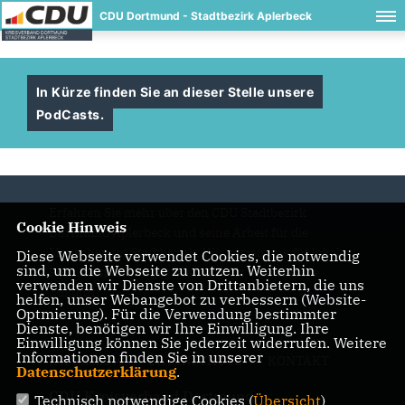
CDU Dortmund - Stadtbezirk Aplerbeck
In Kürze finden Sie an dieser Stelle unsere
PodCasts.
Erfahren Sie mehr über den CDU Stadtbezirk
Cookie Hinweis
Dortmund Aplerbeck und seine Arbeit für die
Menschen im Stadtbezirk. Wir setzen uns für lokale
Diese Webseite verwendet Cookies, die notwendig
sind, um die Webseite zu nutzen. Weiterhin
Politik ein und engagieren uns für eine bessere
verwenden wir Dienste von Drittanbietern, die uns
Zukunft.
helfen, unser Webangebot zu verbessern (Website-
Optmierung). Für die Verwendung bestimmter
Dienste, benötigen wir Ihre Einwilligung. Ihre
Einwilligung können Sie jederzeit widerrufen. Weitere
Informationen finden Sie in unserer
IMPRESSUM
DATENSCHUTZ
KONTAKT
Datenschutzerklärung
.
CDU Kreisverband Dortmund
Technisch notwendige Cookies (
Übersicht
)