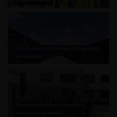
Pottgießerstraße
CDU-Schüren besucht den Garagenpark
am Remberg
CDU Schüren informiert sich über
Energieplus Siedlung