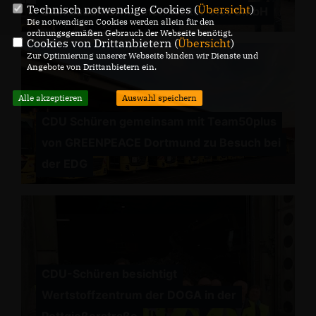
Technisch notwendige Cookies (
Übersicht
)
Stahlbauunternehmen Walter Viet GmbH
Die notwendigen Cookies werden allein für den
ordnungsgemäßen Gebrauch der Webseite benötigt.
Cookies von Drittanbietern (
Übersicht
)
Zur Optimierung unserer Webseite binden wir Dienste und
Angebote von Drittanbietern ein.
Alle akzeptieren
Auswahl speichern
CDU Schüren gemeinsam mit Team50plus
von GREENPEACE Dortmund zu Besuch bei
der EDG
CDU-Schüren besichtigt
Wertstoffzentrum der DOGA in der