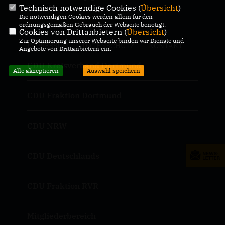
Technisch notwendige Cookies (
Übersicht
)
Zukunft.
Die notwendigen Cookies werden allein für den
ordnungsgemäßen Gebrauch der Webseite benötigt.
Cookies von Drittanbietern (
Übersicht
)
Zur Optimierung unserer Webseite binden wir Dienste und
IMPRESSUM
DATENSCHUTZ
KONTAKT
Angebote von Drittanbietern ein.
CDU Kreisverband Dortmund
Alle akzeptieren
Auswahl speichern
CDU Fraktion Dortmund
CDU NRW
CDU Deutschlands
CDU Fraktion RVR
Mitgliederbereich