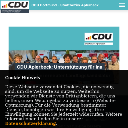
CDU Dortmund - Stadtbezirk Aplerbeck
CDU Aplerbeck: Unterstützung für Ina
Brandes bei erneuter Landtagskandidatur
Cookie Hinweis
Diese Webseite verwendet Cookies, die notwendig
sind, um die Webseite zu nutzen. Weiterhin
verwenden wir Dienste von Drittanbietern, die uns
helfen, unser Webangebot zu verbessern (Website-
Optmierung). Für die Verwendung bestimmter
Erfahren Sie mehr über den CDU Stadtbezirk
Dienste, benötigen wir Ihre Einwilligung. Ihre
Dortmund Aplerbeck und seine Arbeit für die
Einwilligung können Sie jederzeit widerrufen. Weitere
Informationen finden Sie in unserer
Menschen im Stadtbezirk. Wir setzen uns für lokale
Datenschutzerklärung
.
Politik ein und engagieren uns für eine bessere