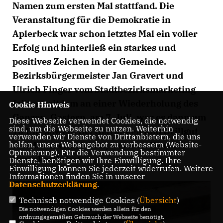
Namen zum ersten Mal stattfand. Die
Veranstaltung für die Demokratie in
Aplerbeck war schon letztes Mal ein voller
Erfolg und hinterließ ein starkes und
positives Zeichen in der Gemeinde.
Bezirksbürgermeister Jan Gravert und
Ulrich Finger vom Stadtbezirksmarketing
feilten seitdem an einer Wiederholung des
Cookie Hinweis
Ganzen. Gestern, am 7. Juli, war es dann um
Diese Webseite verwendet Cookies, die notwendig
sind, um die Webseite zu nutzen. Weiterhin
16 Uhr soweit: Bei Getränken und Grillgut
verwenden wir Dienste von Drittanbietern, die uns
helfen, unser Webangebot zu verbessern (Website-
wurde unterstrichen, welchen Wert die
Optmierung). Für die Verwendung bestimmter
Demokratie hat.
Dienste, benötigen wir Ihre Einwilligung. Ihre
Einwilligung können Sie jederzeit widerrufen. Weitere
Informationen finden Sie in unserer
Datenschutzerklärung
.
Technisch notwendige Cookies (
Übersicht
)
Die notwendigen Cookies werden allein für den
ordnungsgemäßen Gebrauch der Webseite benötigt.