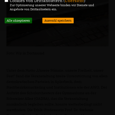
Cookies von Drittanbietern (
Übersicht
)
Zur Optimierung unserer Webseite binden wir Dienste und
Angebote von Drittanbietern ein.
Alle akzeptieren
Auswahl speichern
Foto: Wir in Dortmund
Unter dem Motto „Unsere Stimme, unsere Freiheit, unser
Fest” fand die Veranstaltung breite Unterstützung von allen
demokratischen Parteien in Aplerbeck, dem
Stadtbezirksmarketing und Institutionen wie der AWO. Der
Auftritt des Schulorchesters des Gymnasiums an der
Schweizer Allee (GADSA), das die Veranstaltung
musikalisch begleiten sollte, konnte wetterbedingt nicht
stattfinden. Die Ethik-Professorin Prof. Dr. Stefanie