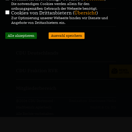
Die notwendigen Cookies werden allein für den
ordnungsgemäßen Gebrauch der Webseite benötigt.
Cookies von Drittanbietern (
Übersicht
)
CDU Fraktion Dortmund
Zur Optimierung unserer Webseite binden wir Dienste und
Angebote von Drittanbietern ein.
CDU NRW
Alle akzeptieren
Auswahl speichern
CDU Deutschlands
CDU Fraktion RVR
Mitgliederbereich
@2026 CDU Dortmund -
Realisation: Sharkness Media
Stadtbezirk Aplerbeck
GmbH & Co. KG
Alle Rechte vorbehalten.