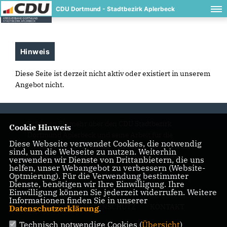
CDU Dortmund - Stadtbezirk Aplerbeck
Hinweis
Diese Seite ist derzeit nicht aktiv oder existiert in unserem
Angebot nicht.
Erfahren Sie mehr über den CDU Stadtbezirk
Cookie Hinweis
Dortmund Aplerbeck und seine Arbeit für die
Diese Webseite verwendet Cookies, die notwendig
Menschen im Stadtbezirk. Wir setzen uns für lokale
sind, um die Webseite zu nutzen. Weiterhin
Politik ein und engagieren uns für eine bessere
verwenden wir Dienste von Drittanbietern, die uns
helfen, unser Webangebot zu verbessern (Website-
Zukunft.
Optmierung). Für die Verwendung bestimmter
Dienste, benötigen wir Ihre Einwilligung. Ihre
Einwilligung können Sie jederzeit widerrufen. Weitere
Informationen finden Sie in unserer
IMPRESSUM
DATENSCHUTZ
KONTAKT
Datenschutzerklärung
.
Technisch notwendige Cookies (
Übersicht
)
CDU Kreisverband Dortmund