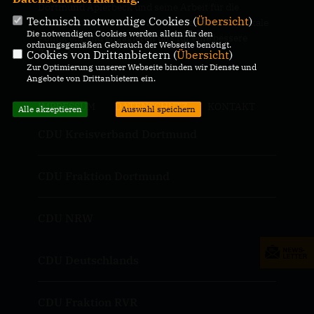
Dortmund Aplerbeck und seine Arbeit für die
Technisch notwendige Cookies (
Übersicht
)
Menschen im Stadtbezirk. Wir setzen uns für lokale
Die notwendigen Cookies werden allein für den
Politik ein und engagieren uns für eine bessere
ordnungsgemäßen Gebrauch der Webseite benötigt.
Zukunft.
Cookies von Drittanbietern (
Übersicht
)
Zur Optimierung unserer Webseite binden wir Dienste und
Angebote von Drittanbietern ein.
IMPRESSUM
DATENSCHUTZ
KONTAKT
Alle akzeptieren
Auswahl speichern
CDU Kreisverband Dortmund
CDU Fraktion Dortmund
CDU NRW
CDU Deutschlands
CDU Fraktion RVR