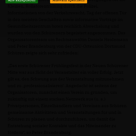
Kleinen, Rollatorentraining durch die Polizei,
Informationen von der Verkehrswacht, Tag der offenen Tür
in den meisten Geschäften sowie informative Vorträge im
Gesundheitszentrum boten reichlich Abwechslung und
wurden von den Schürenern begeistert angenommen. Das
Organisatorenteam um Rechtsanwältin Daniela Heidemann
und Peter Brandenburg von der CDU-Ortsunion Dortmund
Schüren zeigte sich sehr zufrieden:
Das erste Schürener Frühlingsfest in der Neuen Schürener
Mitte war aus Sicht der Veranstalter ein voller Erfolg. Jetzt
gilt es, den Schwung aus der Veranstaltung mitzunehmen
und zu ‚professionalisieren‘. Angedacht ist seitens der
Organisatoren, zunächst einen Verein zu gründen, um
zukünftig mit einem starken Netzwerk aus (u. a.)
Privatpersonen, Einzelhändlern und Vereinen aus Schüren
gemeinsame Aktivitäten und Veranstaltungen für und in
Schüren zu planen und durchzuführen, um damit die
Entstehung sozialer Kontakte und das Miteinander zu
fördern“, so Peter Brandenburg.