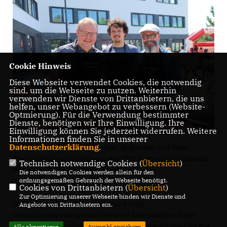
Cookie Hinweis
Diese Webseite verwendet Cookies, die notwendig
sind, um die Webseite zu nutzen. Weiterhin
verwenden wir Dienste von Drittanbietern, die uns
helfen, unser Webangebot zu verbessern (Website-
Optmierung). Für die Verwendung bestimmter
Dienste, benötigen wir Ihre Einwilligung. Ihre
Einwilligung können Sie jederzeit widerrufen. Weitere
Informationen finden Sie in unserer
Datenschutzerklärung
.
(v. l.) Michael Goertz, Alexander Golkowski und Peter
Brandenburg vom Grillteam der CDU hatten den Grillstand
Technisch notwendige Cookies (
Übersicht
)
fest im Griff. (Fotos: Wir in Dortmund)
Die notwendigen Cookies werden allein für den
ordnungsgemäßen Gebrauch der Webseite benötigt.
Cookies von Drittanbietern (
Übersicht
)
Zur Optimierung unserer Webseite binden wir Dienste und
Das erste Mal wurde ein Fest rund ums
Angebote von Drittanbietern ein.
Gesundheitszentrum und die neue Ladenzeile auf der
gegenüberliegenden Seite gefeiert. Spielvergnügen für die
Alle akzeptieren
Auswahl speichern