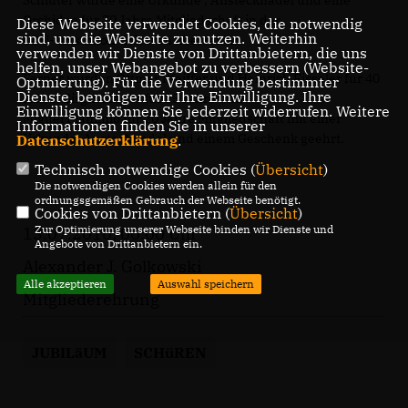
Schlüter wurde eine Urkunde , Anstecknadel und eine
Orchidee für 70 Jahre Mitgliedschaft in der
Diese Webseite verwendet Cookies, die notwendig
sind, um die Webseite zu nutzen. Weiterhin
CDU-Ortsunion-Schüren überreicht.
verwenden wir Dienste von Drittanbietern, die uns
helfen, unser Webangebot zu verbessern (Website-
Ferner wurden Ottmar Pfeiffer und Heinrich Fisseler für 40
Optmierung). Für die Verwendung bestimmter
Dienste, benötigen wir Ihre Einwilligung. Ihre
Jahre, Birgid Mader für 25 Jahre und
Einwilligung können Sie jederzeit widerrufen. Weitere
Miguel Flaminio für 20 Jahre Mitgliedschaft mit einer
Informationen finden Sie in unserer
Urkunde, Anstecknadel und einem Geschenk geehrt.
Datenschutzerklärung
.
Technisch notwendige Cookies (
Übersicht
)
Die notwendigen Cookies werden allein für den
ordnungsgemäßen Gebrauch der Webseite benötigt.
Cookies von Drittanbietern (
Übersicht
)
Zur Optimierung unserer Webseite binden wir Dienste und
13.07.2016, 00:00 Uhr
Angebote von Drittanbietern ein.
Alexander J. Golkowski
Alle akzeptieren
Auswahl speichern
Mitgliederehrung
JUBILäUM
SCHüREN