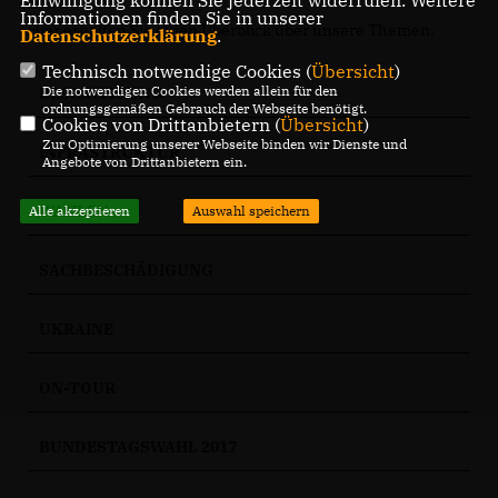
Einwilligung können Sie jederzeit widerrufen. Weitere
Informationen finden Sie in unserer
Hier erhalten Sie einen Überblick über unsere Themen.
Datenschutzerklärung
.
Technisch notwendige Cookies (
Übersicht
)
Die notwendigen Cookies werden allein für den
BESICHTIGUNG
ordnungsgemäßen Gebrauch der Webseite benötigt.
Cookies von Drittanbietern (
Übersicht
)
Zur Optimierung unserer Webseite binden wir Dienste und
INFRASTRUKTUR
Angebote von Drittanbietern ein.
WAHLEN
Alle akzeptieren
Auswahl speichern
SACHBESCHÄDIGUNG
UKRAINE
ON-TOUR
BUNDESTAGSWAHL 2017