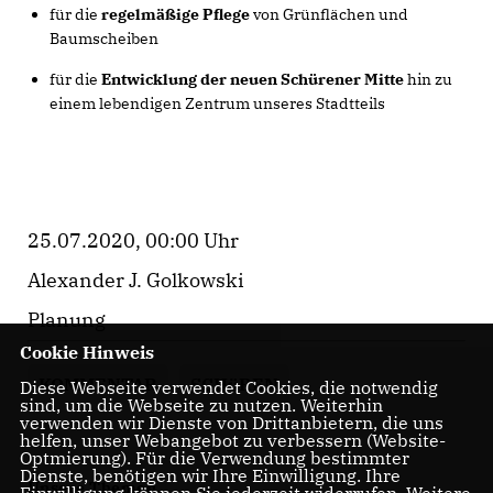
für die
regelmäßige Pflege
von Grünflächen und
Baumscheiben
für die
Entwicklung der neuen Schürener Mitte
hin zu
einem lebendigen Zentrum unseres Stadtteils
25.07.2020, 00:00 Uhr
Alexander J. Golkowski
Planung
Cookie Hinweis
KOMMENTAR
SCHüREN
Diese Webseite verwendet Cookies, die notwendig
sind, um die Webseite zu nutzen. Weiterhin
verwenden wir Dienste von Drittanbietern, die uns
helfen, unser Webangebot zu verbessern (Website-
Optmierung). Für die Verwendung bestimmter
Dienste, benötigen wir Ihre Einwilligung. Ihre
Unsere Themen