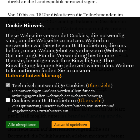
direkt an die Landespolitik heranzutragen.
Von 10 bis ca. 15 Uhr diskutieren die Teilnehmenden im
Fraktionssaal der CDU-Landtagsfraktion in Düsseldorf in
Cookie Hinweis
Gruppen ihre Themen mit Vertreterinnen und Vertretern
Diese Webseite verwendet Cookies, die notwendig
der CDU-Landtagsfraktion sowie der Landesregierung.
sind, um die Webseite zu nutzen. Weiterhin
verwenden wir Dienste von Drittanbietern, die uns
Eine tolle Gelegenheit für junge Menschen aus Dortmund,
helfen, unser Webangebot zu verbessern (Website-
Optmierung). Für die Verwendung bestimmter
ihre Ideen direkt an die Landespolitik weiterzugeben – ich
Dienste, benötigen wir Ihre Einwilligung. Ihre
freue mich auf eure Beiträge“, so Brandes, die auch
Einwilligung können Sie jederzeit widerrufen. Weitere
Ministerin für Kultur und Wissenschaft des Landes
Informationen finden Sie in unserer
Datenschutzerklärung
.
Nordrhein-Westfalen ist.
Technisch notwendige Cookies (
Übersicht
)
Die Teilnahme ist kostenfrei, die Anreise erfolgt
Die notwendigen Cookies werden allein für den
eigenständig.
ordnungsgemäßen Gebrauch der Webseite benötigt.
Cookies von Drittanbietern (
Übersicht
)
Zur Optimierung unserer Webseite binden wir Dienste und
Kurze formlose Anmeldungen sind ab sofort bis 31. März
Angebote von Drittanbietern ein.
per E-Mail möglich unter
ina.brandes@landtag.nrw.de
.
Alle akzeptieren
Auswahl speichern
Ich freue mich auf interessierte Jugendliche aus
Dortmund, die Politik hautnah erleben möchten“, betont