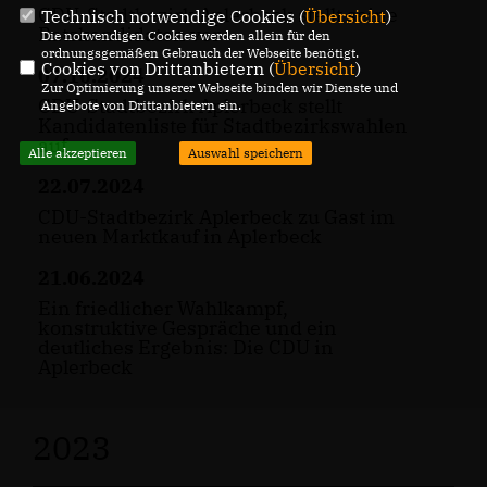
CDU-Stadtbezirk Aplerbeck stellt seine
Technisch notwendige Cookies (
Übersicht
)
Ratskandidaten vor
Die notwendigen Cookies werden allein für den
ordnungsgemäßen Gebrauch der Webseite benötigt.
Cookies von Drittanbietern (
Übersicht
)
07.10.2024
Zur Optimierung unserer Webseite binden wir Dienste und
CDU-Stadtbezirk Aplerbeck stellt
Angebote von Drittanbietern ein.
Kandidatenliste für Stadtbezirkswahlen
auf
Alle akzeptieren
Auswahl speichern
22.07.2024
CDU-Stadtbezirk Aplerbeck zu Gast im
neuen Marktkauf in Aplerbeck
21.06.2024
Ein friedlicher Wahlkampf,
konstruktive Gespräche und ein
deutliches Ergebnis: Die CDU in
Aplerbeck
2023