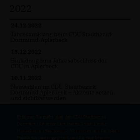
2022
24.12.2022
Jahresausklang beim CDU Stadtbezirk
Dortmund-Aplerbeck
15.12.2022
Einladung zum Jahresabschluss der
CDU in Aplerbeck
10.11.2022
Neuwahlen im CDU-Stadtbezirk
Dortmund Aplerbeck – Akzente setzen
und sichtbar werden
Erfahren Sie mehr über den CDU Stadtbezirk
Dortmund Aplerbeck und seine Arbeit für die
Menschen im Stadtbezirk. Wir setzen uns für lokale
Politik ein und engagieren uns für eine bessere