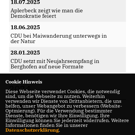
18.07.2025
Aplerbeck zeigt wie man die
Demokratie feiert
18.06.2025
CDU bei Maiwanderung unterwegs in
der Natur
28.01.2025
CDU setzt mit Neujahrsempfang in
Berghofen auf neue Formate
Cookie Hinweis
2024
Diese Webseite verwendet Cookies, die notwendig
sind, um die Webseite zu nutzen. Weiterhin
verwenden wir Dienste von Drittanbietern, die uns
22.12.2024
helfen, unser Webangebot zu verbessern (Website-
Optmierung). Für die Verwendung bestimmter
Neuer Vorstand der CDU Ortsunion
Dienste, benötigen wir Ihre Einwilligung. Ihre
Aplerbeck nimmt seine Arbeit auf
Einwilligung können Sie jederzeit widerrufen. Weitere
Informationen finden Sie in unserer
Datenschutzerklärung
.
19.12.2024